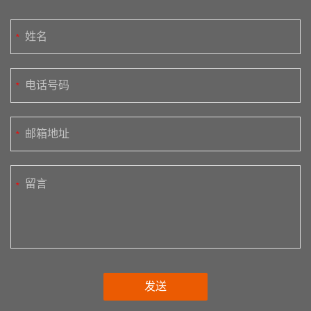
*
*
*
*